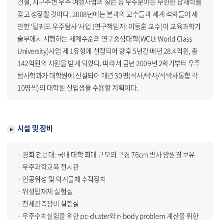
건설, 지구주변 우주 여행사업의 실현 등 우주분야는 무한한 잠재력을
갖고 성장할 것이다. 2008년에는 본과의 교수들과 세계 석학들이 제
안한 ‘달궤도 우주탐사’사업 (연구책임자: 이동훈 교수)이 교육과학기
술부에서 시행하는 세계수준의 연구중심대학(WCU: World Class
University)사업 제 1유형에 선정되어 향후 5년간 매년 28.4억원, 총
142억원의 지원을 받게 되었다. 따라서 금년 2009년 2학기부터 우주
탐사학과가 대학원에 신설되어 매년 30명(석사/박사/석박사통합 각
10명씩)의 대학원 신입생을 수용할 계획이다.
시설 및 장비
· 경희 천문대: 국내 대학 최대 규모의 구경 76cm 반사 망원경 보유
· 우주과학교육 전시관
· 인공위성 및 외계물체 추적장치
· 위성탑재체 실험실
· 천체관측장비 실험실
· 우주수치실험을 위한 pc-cluster와 n-body problem 계산을 위한