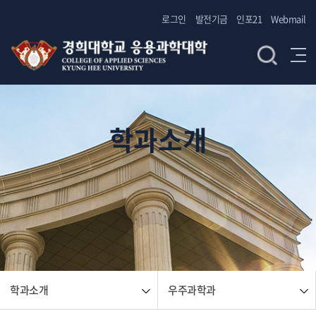
로그인
발전기금
인포21
Webmail
학과소개
학과소개
우주과학과