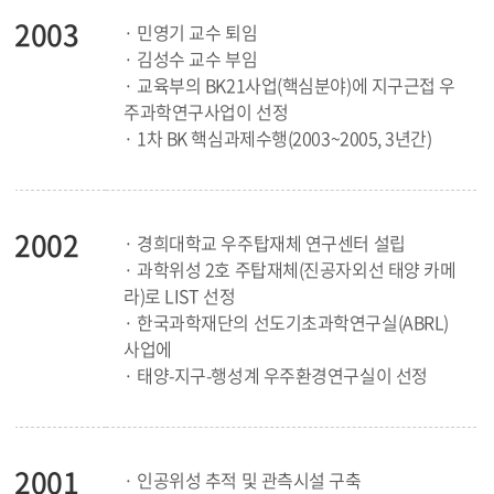
2003
· 민영기 교수 퇴임
· 김성수 교수 부임
· 교육부의 BK21사업(핵심분야)에 지구근접 우
주과학연구사업이 선정
· 1차 BK 핵심과제수행(2003~2005, 3년간)
2002
· 경희대학교 우주탑재체 연구센터 설립
· 과학위성 2호 주탑재체(진공자외선 태양 카메
라)로 LIST 선정
· 한국과학재단의 선도기초과학연구실(ABRL)
사업에
· 태양-지구-행성계 우주환경연구실이 선정
2001
· 인공위성 추적 및 관측시설 구축