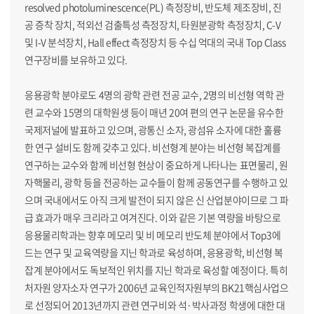
resolved photoluminescence(PL) 측정장비, 반도체 제조장비, 진
공 증착 장치, 적외선 검출특성 측정장치, 타원분광학 측정장치, C-V
및 I-V 분석장치, Hall effect 측정장치 등 수십 억대의 국내 Top Class
연구장비를 보유하고 있다.
응용광학 분야로도 4명의 광학 관련 전공 교수, 2명의 비선형 역학 관
련 교수와 15명의 대학원생 등이 매년 20여 편의 연구 논문을 유수한
국제저널에 발표하고 있으며, 광통신 소자, 광섬유 소자에 대한 훌륭
한 연구 설비도 함께 갖추고 있다. 비선형계 분야는 비선형 복잡계를
연구하는 교수와 함께 비선형 현상이 중요하게 나타나는 표면물리, 원
자핵물리, 광학 등을 전공하는 교수들이 함께 공동연구를 수행하고 있
으며 국내에서도 아직 크게 발전이 되지 않은 신 산업분야이므로 그 파
급 효과가 매우 크리라고 여겨진다. 이와 같은 기본 역량을 바탕으로
응용물리학과는 향후 메모리 및 비 메모리 반도체 분야에서 Top3에
드는 연구 및 교육역량을 지닌 학과로 육성하며, 응용광학, 비선형 복
잡계 분야에서도 독보적인 위치를 지닌 학과로 육성할 예정이다. 특히
처자원 양자소자 연구가 2006년 교육인적자원부의 BK21핵심사업으
로 선정되어 2013년까지 관련 연구비와 석·박사과정 학생에 대한 대