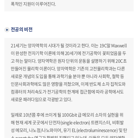
폭적인 지원이 이루어진다.
전공의 비전
21세기는 양자역학의 시대가 될 것이라고 한다. 이는 19C말 Maxwell
이 완성한 전자기학 이론에 의해 20세기에 전기공학이 꽃피었음을 두
고 하는 말이다. 양자역학은 원자 단위의 운동을 설명하기 위해 20C초
만들어진 물리학 이론이다. 양자역학은 기존의 고전물리학과는 다른
새로운 개념의 도입을 통해 과학기술 분야 뿐 아니라 사회학, 철학 등
인문사회과학에도 많은 영향을 끼쳤으며, 이제 반도체 소자 집적도와
컴퓨터의 처리속도가 전기공학의 한계에 접근함에 따라 공학에서도
새로운 패러다임으로 각광받고 있다.
일례로 10년쯤 후에 쓰이게 될 100Gbit 급 메모리 소자의 실현을 위
해 현재 세계 곳곳에서 단전자(single electron) 트랜지스터, 비휘발
성 메모리, 나노점/나노와이어, 유기 EL(electroluminescence) 및 탄
소 nanotube 연구가 활발히 진행되고 있는데, 이들은 모두 양자역학