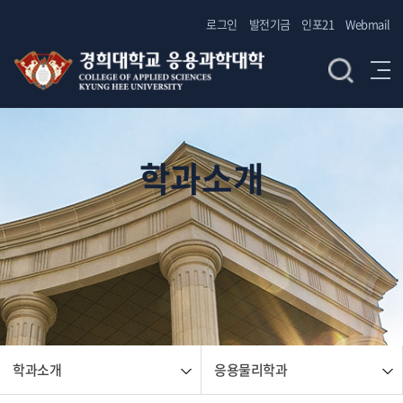
로그인
발전기금
인포21
Webmail
학과소개
학과소개
응용물리학과